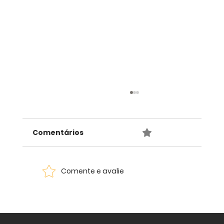
“Eu sou do Samba” - José Leonídio
celebra o coração anônimo do
Carnaval Carioca
Comentários
0.0 / 5 (0)
Com apresentação de Ivan Proença, livro
retrata os personagens que fazem o
samba pulsar nas comunidades do Rio de
Janeiro e homenageia o pesquisador Luís
Comente e avalie
Fernando Vieira