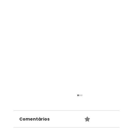
Ministério da Saúde recebe CABSIN
para agenda estratégica em MTCI
e PICS
Comentários
0.0 / 5 (0)
Um marco simbólico e político para o
avanço das Medicinas Tradicionais,