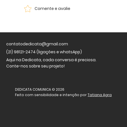
Complementares e Integrativas (MTCI) no
Brasil: o Consórcio Acadêmico Brasileiro de
Comente e avalie
Saúde Integrativa (CABSIN) foi convidado
pel
contatodedicata@gmail.com
(21) 98121-2474 (ligações e whatsApp)
Aqui na Dedicata, cada conversa é preciosa.
Conte-nos sobre seu projeto!
DEDICATA COMUNICA © 2026
Feito com sensibilidade e intenção por
Tatiana Agra