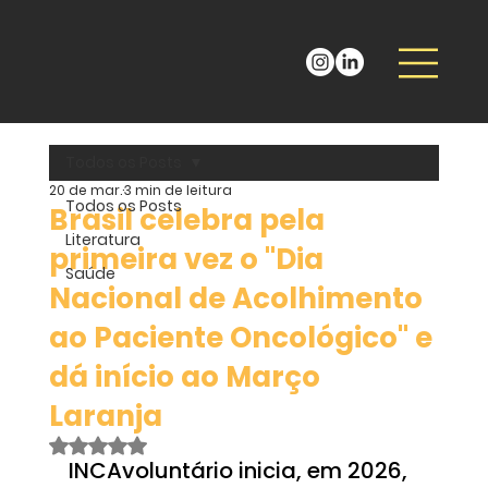
Todos os Posts
20 de mar.
3 min de leitura
Todos os Posts
Brasil celebra pela
Literatura
primeira vez o "Dia
Saúde
Nacional de Acolhimento
ao Paciente Oncológico" e
dá início ao Março
Laranja
Avaliado com NaN de 5 estrelas.
INCAvoluntário inicia, em 2026, 